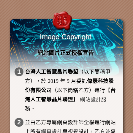
Image Copyright
網站圖片正式授權宣告
1
台灣人工智慧晶片聯盟
（以下簡稱甲
方），於 2019 年 9 月委託
偉瑟科技股
份有限公司
（以下簡稱乙方）進行【
台
灣人工智慧晶片聯盟
】
網站設計
服
務。
2
並由乙方專屬網頁設計師全權進行網站
上所有
網頁設計
與視覺設計，乙方並承