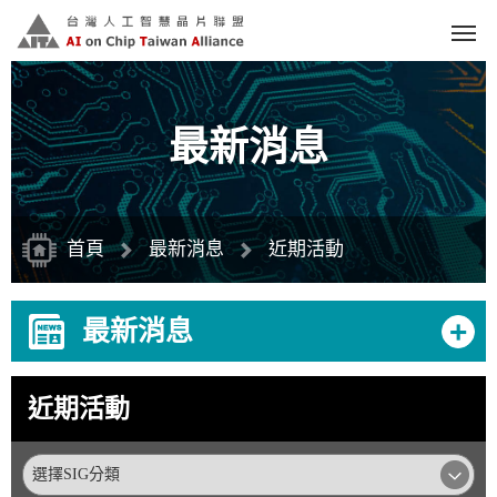
跳
到
主
要
內
容
區
塊
最新消息
首頁
最新消息
近期活動
+
最新消息
近期活動