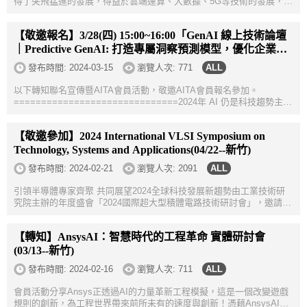
得了突飛猛進的發展，得益於雲端運算、大數據、5G等技術的發展，以
及機器學習、自然語言處理、電腦視覺等領域的技術突破；在醫療、金
融、製造、...
【敬邀報名】3/28(四) 15:00~16:00「GenAI 線上技術論壇
｜Predictive GenAI: 打造專屬洞察預測模型，優化企業BI
決策！」
發布時間:
2024-03-15
瀏覽人次: 771
以下轉知聯名宣傳暨AITA會員活動，敬邀AITA會員報名參加。
==============================2024年 AI 仍是科技趨勢主
流，「生成式 AI 」熱潮持續延燒，台智雲舉辦「GenAI 線上技術論
壇」，分享你一定要知道的生成式 AI...
【敬邀參加】2024 International VLSI Symposium on
Technology, Systems and Applications(04/22--新竹)
發布時間:
2024-02-21
瀏覽人次: 2091
引領半導體專家齊聚 共同展望2024全球科技發展新趨勢由工業技術研
究院主辦的年度盛會「2024國際超大型積體電路技術研討會」，邀請到
國際半導體大廠與國內外頂尖學術 機構逾60位產學研知名專家，就半導
體產業最新技術給...
【轉知】AnsysAI：智慧時代的工程革命 實體研討會
(03/13--新竹)
發布時間:
2024-02-16
瀏覽人次: 711
會員活動分享Ansys正透過AI的力量革新工程模擬，這是一個改變遊戲
規則的創新，為工程世界帶來前所未有的速度與創新！憑藉AnsysAI的