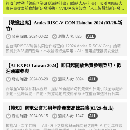
經濟部推動「領航企業研發深耕計畫」(簡稱大A+計畫)，吸引國際級大
廠在臺從事前瞻創新研發活動，NVIDIA來台設立「人工智慧創新研發中
心」，並於112年底完成建置超級電腦「Taipei-1」。自113年7月起至
116年2月止，NVID...
【敬邀出席】Andes RISC-V CON Hsinchu 2024 (03/28-新
竹)
發布時間:
2024-03-22
瀏覽人次: 825
由台灣RISC-V聯盟共同合作辦理的「2024 Andes RISC-V Con」論壇
即將於3/28週四登場，本次論壇聚焦車用、AI、應用處理器與安全技術
趨勢。近期以來，車用電子、人工智慧等前瞻應用快速發展，針對應用
處理器的需求迅速增...
【AI EXPO Taiwan 2024】即日起開放免費參觀登記，歡
迎踴躍參與
發布時間:
2024-03-20
瀏覽人次: 3024
齊聚產官學領袖制高視野 搶佔AI新經濟時代先機AI狂潮引領全球經濟
脈動。這場智能、自動、數據驅動的技術革命正在重新塑造各行各業的
運作方式，並開創出一系列全新的商業模式與價值鏈。如何善用AI為企
業帶來實質價值、...
【轉知】電電公會75周年慶產業高峰論壇(03/29-台北)
發布時間:
2024-03-15
瀏覽人次: 1247
擁抱AI，寰宇共鳴 — AI巨浪下之機會與面臨問題之應對 AI在近年來取