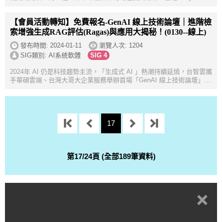
解決方案，讓模擬工程師能透過人工智慧平台，在幾分鐘內可靠地評估
新設計的性能，並快...
【會員活動轉知】免費報名-GenAI 線上技術論壇｜進階檢
索增強生成RAG評估(Ragas)與應用大揭秘！(0130--線上)
發布時間:
2024-01-11
瀏覽人次: 1204
SIG類別: AI系統軟體
2024年 AI 仍是科技趨勢主流，「生成式 AI 」熱潮持續延燒，台智雲攜
手華碩雲端、台灣大哥大企業服務舉辦首場「GenAI 線上技術論壇」，
邀請專家夥伴分享你一定要知道的生成式 AI 科技趨勢、技術和應用，
一同邁向更有意...
17
第17/24頁 (全部189筆資料)
+