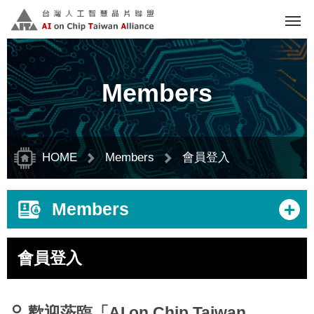
Skip
to
main
content
block
Members
HOME
Members
會員登入
+
Members
會員登入
歡迎蒞臨「AI on Chip Taiwan