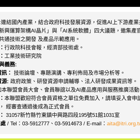
:
連結國內產業，結合政府科技發展資源，促進AI上下游產業
新興運算架構AI晶片」與「AI系統軟體」四大議題，邀集
共通技術之開發 及產品示範應用。
：
行政院科技會報，經濟部技術處。
：
工業技術研究院
與義務:
資訊：
技術論壇、專題演講、專利佈局及市場分析等。
源:
政府政策、研發資源申請輔導、法人研發成果資訊等。
加本聯盟會員大會、會員聯誼以及
AI
產品應用與服務推廣活動
：
本聯盟歡迎符合會員資格之單位免費加入，
請填妥入會申請
， 經審查通過後成為正式會員。
：
31057新竹縣竹東鎮中興路四段195號51館1031室
書處
/ Tel：03-5912777、03-5914673 / E-mail：
aita@itri.org.