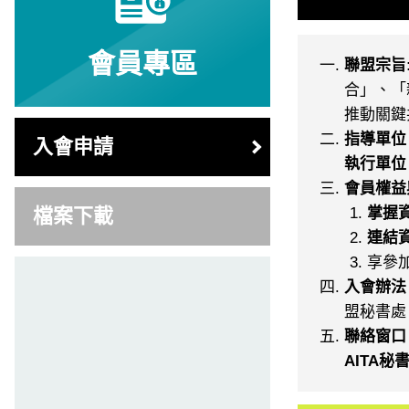
會員專區
聯盟宗旨
合」、「
推動關鍵
指導單位
入會申請
執行單位
會員權益
檔案下載
掌握
連結資
享參
入會辦法
盟秘書處
聯絡窗口
AITA秘