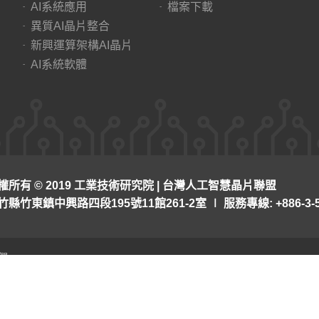
AI系統應用
檔案下載
異質AI晶片整合
新興運算架構AI晶片
AI系統軟體
權所有 © 2019 工業技術研究院 | 台灣人工智慧晶片聯盟
竹縣竹東鎮中興路四段195號11館261-2室 ∣
服務專線: +886-3-5
們