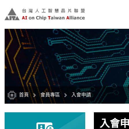
跳
到
主
要
內
容
區
塊
首頁
會員專區
入會申請
入會