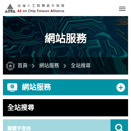
跳
到
主
要
內
容
區
塊
網站服務
首頁
網站服務
全站搜尋
+
網站服務
全站搜尋