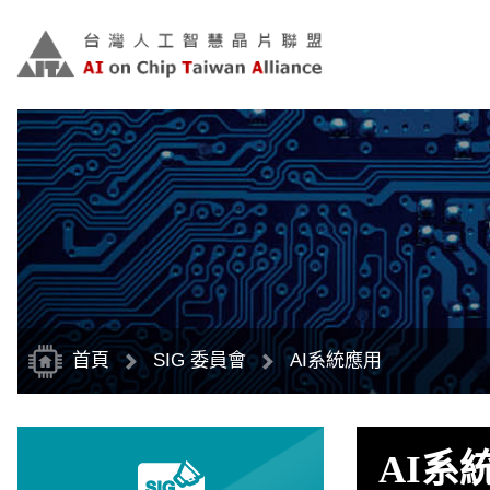
跳
到
主
要
內
容
區
塊
首頁
SIG 委員會
AI系統應用
AI系