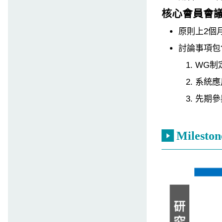
核心會員會
原則上2個
討論事項包
WG制定I
系統應用
先期參
Mileston