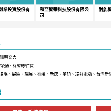
創業投資股份有
和亞智慧科技股份有限公
耐能
司
員
/陽明交大
/
凌陽、
徐睿鈞/仁寶
凌陽、展匯、瑞昱、睿緻、新唐、華碩、凌群電腦、台灣新思、A
標