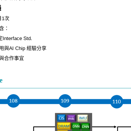
議
月1次
含：
nterface Std.
與AI Chip 經驗分享
與合作事宜
e