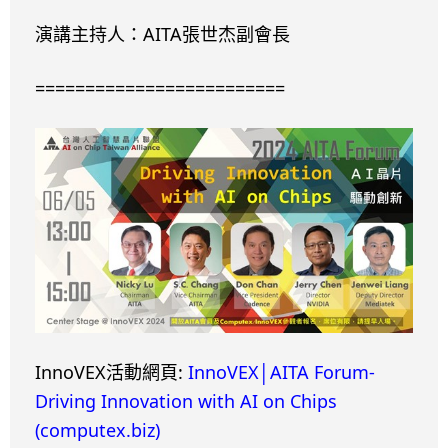
AITA
演講主持人：
張世杰副會長
=========================
InnoVEX
:
InnoVEX
AITA Forum-
活動網頁
│
Driving Innovation with AI on Chips
(computex.biz)