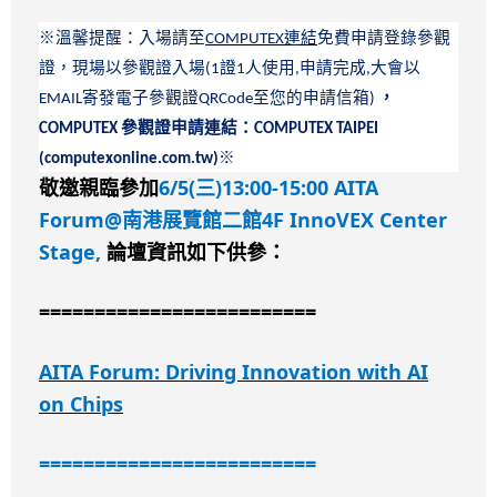
※
溫馨提醒：入場請至
連結
免費申請登錄參觀
COMPUTEX
證，現場以參觀證入場
證
人使用
申請完成
大會以
(1
1
,
,
寄發電子參觀證
至您的申請信箱
，
EMAIL
QRCode
)
參觀證申請連結：
COMPUTEX
COMPUTEX TAIPEI
※
(computexonline.com.tw)
6/5(
)13:00-15:00 AITA
敬邀親臨參加
三
Forum@
4F InnoVEX Center
南港展覽館二館
Stage,
論壇資訊如下供參：
=========================
AITA Forum: Driving Innovation with AI
on Chips
=========================