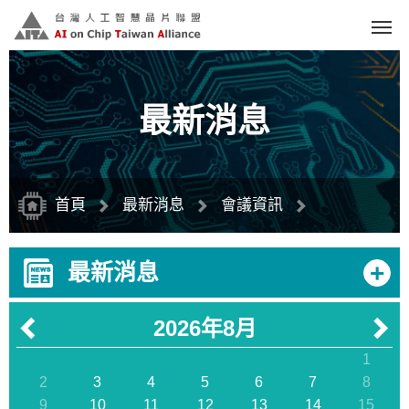
跳
到
主
要
內
容
區
塊
最新消息
首頁
最新消息
會議資訊
SIG 全體會議
+
最新消息
2026年8月
1
2
3
4
5
6
7
8
9
10
11
12
13
14
15