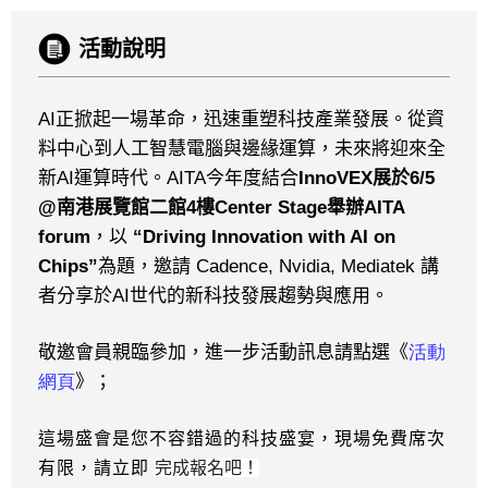
活動說明
AI
正掀起一場革命，迅速重塑科技產業發展。從資
料中心到人工智慧電腦與邊緣運算，未來將迎來全
新
AI
運算時代。
AITA
今年度結合
InnoVEX
展於
6/5
@
南港展覽館二館
4
樓
Center Stage
舉辦
AITA
forum
，
以
“Driving Innovation with AI on
Chips”
為題，邀請
Cadence, Nvidia, Mediatek
講
者分享於
AI
世代的新科技發展趨勢與應用。
敬邀會員親臨參加，進一步活動訊息請點選《
活動
網頁
》；
這場盛會是您不容錯過的科技盛宴，現場免費席次
有限，請立即
完成報名吧！