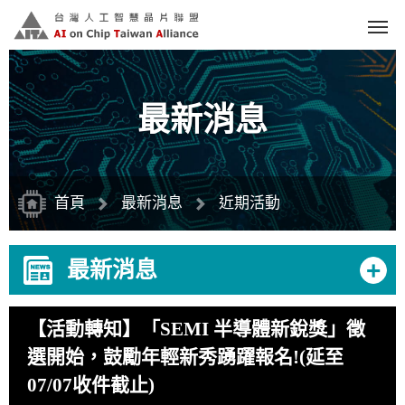
跳
到
主
要
內
容
區
塊
最新消息
首頁
最新消息
近期活動
+
最新消息
【活動轉知】「SEMI 半導體新銳獎」徵
選開始，鼓勵年輕新秀踴躍報名!(延至
07/07收件截止)