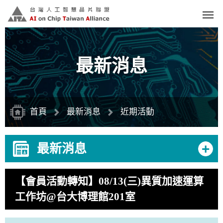
跳
到
主
要
內
容
區
塊
最新消息
首頁
最新消息
近期活動
+
最新消息
【會員活動轉知】08/13(三)異質加速運算
工作坊@台大博理館201室