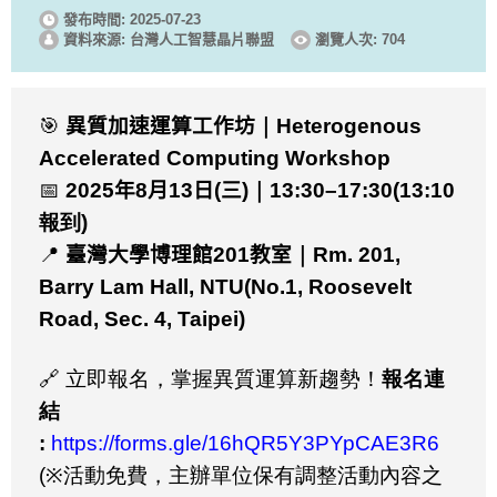
發布時間: 2025-07-23
資料來源: 台灣人工智慧晶片聯盟
瀏覽人次: 704
🎯
異質加速運算工作坊
｜
Heterogenous
Accelerated Computing Workshop
📅
2025
年
8
月
13
日
(
三
)｜13:30–17:30(13:10
報到)
📍
臺灣大學博理館
201
教室
｜Rm. 201,
Barry Lam Hall, NTU
(
No.1, Roosevelt
Road, Sec. 4, Taipei)
🔗
立即報名，掌握異質運算新趨勢！
報名連
結
:
https://forms.gle/16hQR5Y3PYpCAE3R6
(※活動免費，主辦單位保有調整活動內容之