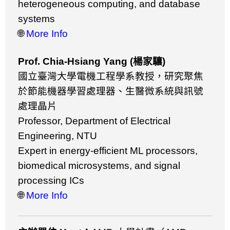
heterogeneous computing, and database
systems
🌐
More Info
Prof.
Chia-Hsiang Yang (
楊家驤
)
國立臺灣大學電機工程學系教授，研究聚焦
於節能機器學習處理器、生醫微系統與訊號
處理晶片
Professor, Department of Electrical
Engineering, NTU
Expert in energy-efficient ML processors,
biomedical microsystems, and signal
processing ICs
🌐
More Info