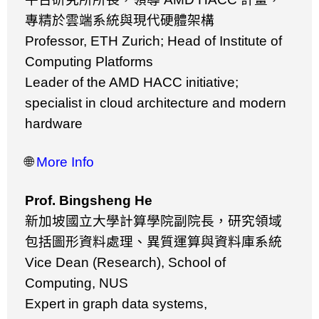
專精於雲端系統與現代硬體架構
Professor, ETH Zurich; Head of Institute of
Computing Platforms
Leader of the AMD HACC initiative;
specialist in cloud architecture and modern
hardware
🌐
More Info
Prof. Bingsheng He
新加坡國立大學計算學院副院長，研究領域
包括圖形資料處理、異質運算與資料庫系統
Vice Dean (Research), School of
Computing, NUS
Expert in graph data systems,