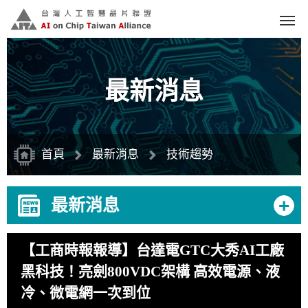
跳
到
主
要
內
容
區
塊
最新消息
首頁
最新消息
技術趨勢
+
最新消息
【工商時報報導】台達電GTC大秀AI工廠
黑科技！亮劍800VDC架構 高效電源、液
冷、微電網一次到位