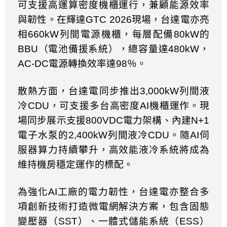
可支援高運算密度機櫃運行，兼顧能源效率
與韌性。在輝達
GTC 2026
現場，台達電亦亮
相
660kW
列間電源機櫃，每層配備
80kW
的
BBU
（電池備援系統），總容量達
480kW
，
AC-DC
電源轉換效率達
98
％。
散熱方面，台達電同步推出
3,000kW
列間液
冷
CDU
，可支援多台高密度
AI
機櫃運作。現
場同步展示支援
800VDC
電力架構、內建
N+1
電子水泵的
2,400kW
列間液冷
CDU
。隨
AI
伺
服器算力持續攀升，高效能液冷系統將成為
維持機房穩定運作的標配。
為強化
AI
工廠的電力韌性，台達電亦整合多
項創新技術打造微電網解決方案，包含固態
變壓器（
SST
）、一體式儲能系統（
ESS
）