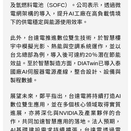
及氫燃料電池（
SOFC
）。公司表示，透過微
電網架構的導入，提升
AI
工廠在高負載情境
下的供電穩定與能源使用效率。
此外，台達電推進數位雙生技術，於智慧樓
宇中模擬光影、熱能與空調系統運作，並以
台北總部為例，導入後可達約
20
％潛在節能
效益。至於智慧製造方面，
DIATwin
已導入泰
國廠
AI
伺服器電源產線，整合設計、設備與
製程數據。
展望未來，鄭平指出，台達電將持續打造
AI
數位雙生應用，並在多個核心領域取得實質
進展，亦將深化與
NVIDIA
及產業夥伴的合
作，共同加速智慧應用的落地。法人預期，
AI
基礎建設需求持續擴張，台達電透過電