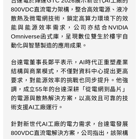
台達電於輝達
GTC 2026
展示新世代
AI
工廠的
800VDC
直流電力架構，整合高效電源、液冷
散熱及微電網技術，鎖定高算力環境下的效
能與能源效率需求，公司亦結合
NVIDIA
Omniverse
函式庫，呈現數位雙生於樓宇自
動化與智慧製造的應用成果。
台達電董事長鄭平表示，
AI
時代正重塑產業
結構與商業模式，不僅對資料中心提出更高
要求，對能源效率的挑戰也同步提升。他強
調，成立
55
年的台達深耕「從電網到晶片」
的電源與散熱解決方案，以高效且可靠的技
術支援
AI
工廠運行。
針對新世代
AI
工廠的電力需求，台達電發展
800VDC
直流電解決方案，公司指出，該架構