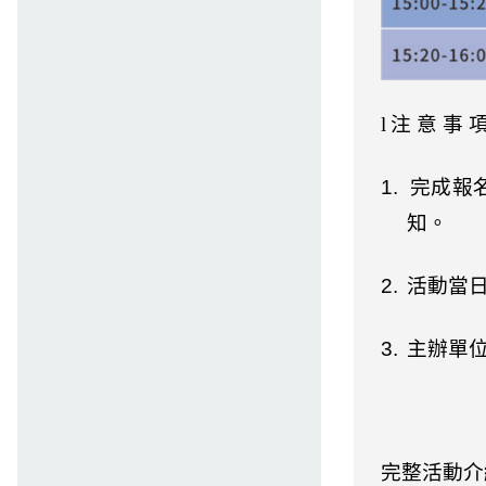
l
注 意 事 
1.
完成報
知。
2.
活動當
3.
主辦單
完整活動介