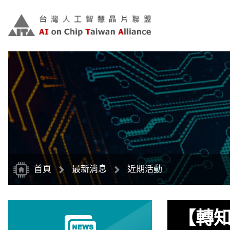
跳
到
主
要
內
容
區
塊
首頁
最新消息
近期活動
【轉知