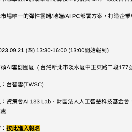
示市場唯一的彈性雲端
/
地端
/AI PC
部署方案，打造企業
023.09.21 (
四
) 13:30-16:00 (13:00
開始報到
)
華碩
AI
雲創園區
(
台灣新北市淡水區中正東路二段
177
位：台智雲
(TWSC)
位：資策會
AI 133 Lab
、財團法人人工智慧科技基金會
業處
結：
按此
進入報名