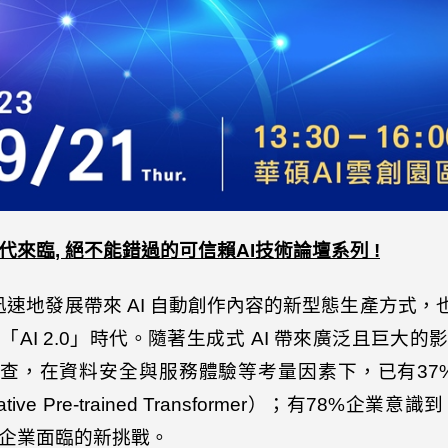
代來臨
,
絕不能錯過的可信賴
AI
技術論壇系列
!
迅速地發展帶來
AI
自動創作內容的新型態生產方式，
入「
AI 2.0
」時代。隨著生成式
AI
帶來廣泛且巨大的
查，在資料安全與服務體驗等考量因素下，已有
37
tive Pre-trained Transformer
）；有
78%
企業意識到
企業面臨的新挑戰。