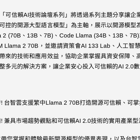
「可信賴
AI
技術論壇系列」將透過系列主題分享讓企
可控的開源大型語言模型」為主軸，展示以開源模型
 2 (70B
、
13B
、
7B)
、
Code Llama (34B
、
13B
、
7B)
 Llama 2 70B
，並邀請資策會
AI 133 Lab
、人工智
帶來的技術和應用效益，協助企業掌握具資安保障、
整多元的解決方案，讓企業安心投入可信賴的
AI 2.0
數
發
!
台智雲支援繁中
Llama 2 70B
打造開源可信賴、可掌
知
!
兼具市場趨勢觀點和可信賴
AI 2.0
技術的實用產業型
位帶您掌握和體驗最新開源模型的優異表現，以及台智