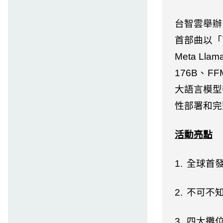
台智雲舉辦
首部曲以「
Meta Llama
176B
、
FFM
大語言模型
性部署和完
活動亮點
1.
全球首
2.
不可不
3.
四大攤