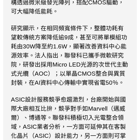
構透過微米級發光陣列，搭配
CMOS
驅動，
可大幅降低能耗。
研究顯示，在相同頻寬條件下，整體功耗有
望較傳統方案降低逾
9
成，甚至可將單模組功
耗由
30W
降至約
1.6W
，顯著改善資料中心能
源效率。法人指出，聯發科已攜手微軟研究
院，研發出採用
Micro LED
光源的次世代主動
式光纜（
AOC
）；以單晶
CMOS
整合與異質
封裝，在
AI
資料中心傳輸中實現省電
50
％。
ASIC
設計服務競爭愈趨激烈，台廠開始與國
際大廠相互比拚，競爭對手如
Marvell
（邁威
爾）、博通等。聯發科積極切入光電整合領
域，
ASIC
業者分析，一方面可延伸其在客製
化晶片（
ASIC
）設計能力，另一方面則可掌