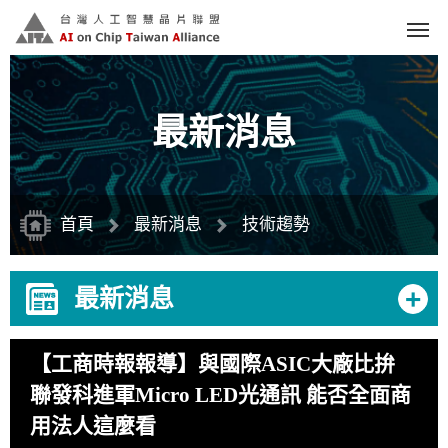
跳
到
主
要
內
容
區
塊
最新消息
首頁
最新消息
技術趨勢
+
最新消息
【工商時報報導】與國際ASIC大廠比拚
聯發科進軍Micro LED光通訊 能否全面商
用法人這麼看