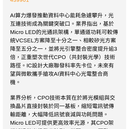
AI
算力爆發推動資料中心能耗急遽攀升，光
互連技術成為關鍵突破口。業界指出，基於
Micro LED
的光通訊架構，單通道功耗可較傳
統
VCSEL
方案降至十分之一、相較矽光方案
降至五分之一，並將光引擎整合密度提升逾
3
倍，正重塑次世代
CPO
（共封裝光學）技術
路徑。
IC
設計大廠聯發科率先卡位，未來有
望與微軟攜手搶攻
AI
資料中心光電整合商
機。
業界分析，
CPO
技術本質在於將光模組與交
換晶片直接封裝於同一基板，縮短電訊號傳
輸距離，大幅降低訊號衰減與功耗問題。
Micro LED
可提供更高效率光源，其
CPO
架