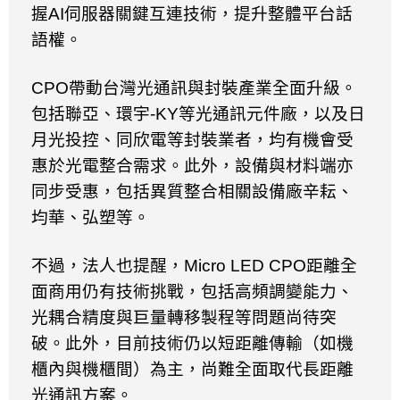
握
AI
伺服器關鍵互連技術，提升整體平台話
語權。
CPO
帶動台灣光通訊與封裝產業全面升級。
包括聯亞、環宇
-KY
等光通訊元件廠，以及日
月光投控、同欣電等封裝業者，均有機會受
惠於光電整合需求。此外，設備與材料端亦
同步受惠，包括異質整合相關設備廠辛耘、
均華、弘塑等。
不過，法人也提醒，
Micro LED CPO
距離全
面商用仍有技術挑戰，包括高頻調變能力、
光耦合精度與巨量轉移製程等問題尚待突
破。此外，目前技術仍以短距離傳輸（如機
櫃內與機櫃間）為主，尚難全面取代長距離
光通訊方案。