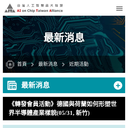
跳
到
主
要
內
容
區
塊
最新消息
首頁
最新消息
近期活動
+
最新消息
《轉發會員活動》德國與荷蘭如何形塑世
界半導體產業樣貌(05/31, 新竹)