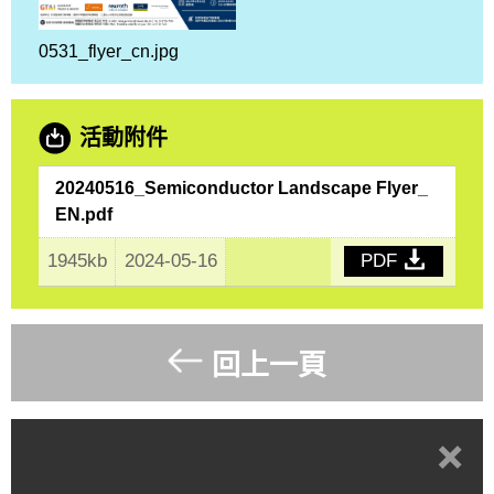
0531_flyer_cn.jpg
活動附件
20240516_Semiconductor Landscape Flyer_
EN.pdf
1945kb
2024-05-16
PDF
回上一頁
+