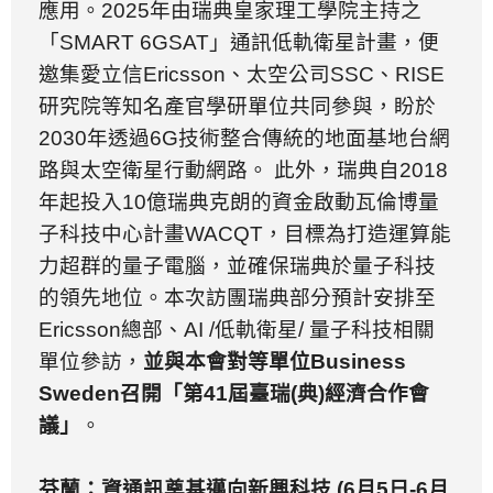
應用。
2025
年由瑞典皇家理工學院主持之
「
SMART 6GSAT
」通訊低軌衛星計畫，便
邀集愛立信
Ericsson
、太空公司
SSC
、
RISE
研究院等知名產官學研單位共同參與，盼於
2030
年透過
6G
技術整合傳統的地面基地台網
路與太空衛星行動網路。
此外，瑞典自
2018
年起投入
10
億瑞典克朗的資金啟動瓦倫博量
子科技中心計畫
WACQT
，目標為打造運算能
力超群的量子電腦，並確保瑞典於量子科技
的領先地位。本次訪團瑞典部分預計安排至
Ericsson
總部、
AI /
低軌衛星
/
量子科技相關
單位參訪，
並與本會對等單位
Business
Sweden
召開「第
41
屆臺瑞
(
典
)
經濟合作會
議」
。
芬蘭：資通訊奠基邁向新興科技
(6
月
5
日
-6
月