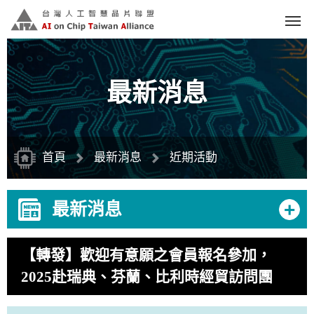
跳
到
主
要
內
容
區
塊
最新消息
首頁
最新消息
近期活動
+
最新消息
【轉發】歡迎有意願之會員報名參加，
2025赴瑞典、芬蘭、比利時經貿訪問團