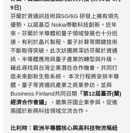
9
日
)
芬蘭於資通訊技術與
5G/6G
研發上擁有領先
優勢，以諾基亞
Nokia
帶動科技創新。近年
來，芬蘭於半導體和量子領域發展也十分迅
速，有利於晶片製程、量子計算等關鍵技術
不斷取得突破。此次訪團將深訪芬蘭於資通
訊、半導體應用與量子產業的轉型與升級，
藉此尋找與台灣企業潛在合作機會，共同打
造未來創新生態系統。
本次行程將安排半導
體、量子等資通訊產業之商業參訪，並與
Business Finland
共同召開
「第
12
屆臺芬
(
蘭
)
經濟合作會議」
，邀集芬國企業參與，促進
兩國於新興科技領域交流合作。
比利時：歐洲半導體核心與高科技物流樞紐