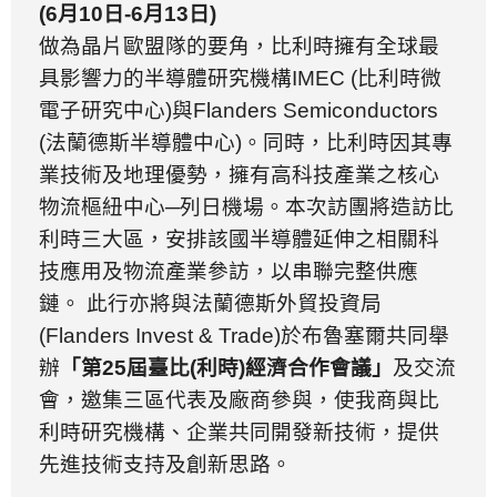
(6
月
10
日
-6
月
13
日
)
做為晶片歐盟隊的要角，比利時擁有全球最
具影響力的半導體研究機構
IMEC (
比利時微
電子研究中心
)
與
Flanders Semiconductors
(
法蘭德斯半導體中心
)
。同時，比利時因其專
業技術及地理優勢，擁有高科技產業之核心
物流樞紐中心
─
列日機場。本次訪團將造訪比
利時三大區，安排該國半導體延伸之相關科
技應用及物流產業參訪，以串聯完整供應
鏈。
此行亦將與法蘭德斯外貿投資局
(Flanders Invest & Trade)
於布魯塞爾共同舉
辦
「第
25
屆臺比
(
利時
)
經濟合作會議」
及交流
會，邀集三區代表及廠商參與，使我商與比
利時研究機構、企業共同開發新技術，提供
先進技術支持及創新思路。