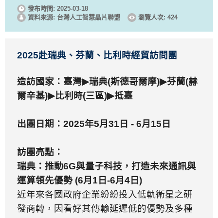
發布時間: 2025-03-18
資料來源: 台灣人工智慧晶片聯盟
瀏覽人次: 424
2025
赴瑞典、芬蘭、比利時經貿訪問團
造訪國家：臺灣
▶
瑞典
(
斯德哥爾摩
)
▶
芬蘭
(
赫
爾辛基
)
▶
比利時
(
三區
)
▶
抵臺
出團日期：
2025
年
5
月
31
日
- 6
月
15
日
訪團亮點：
瑞典：推動
6G
與量子科技，打造未來通訊與
運算領先優勢
(6
月
1
日
-6
月
4
日
)
近年來各國政府企業紛紛投入低軌衛星之研
發商轉，因看好其傳輸延遲低的優勢及多種