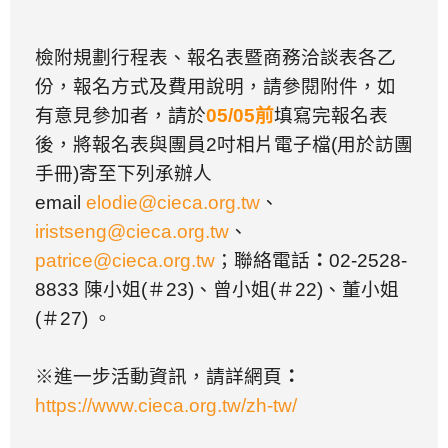
檢附規劃行程表、報名表暨商務洽談表各乙
份，報名方式及費用說明，請參閱附件，如
有意見參加者，請於
05/05
前
填寫完報名表
後，將報名表與團員
2
吋相片電子檔
(
用於訪團
手冊
)
寄至下列承辦人
email
elodie@cieca.org.tw
、
iristseng@cieca.org.tw
、
patrice@cieca.org.tw
；聯絡電話
：
02-2528-
8833
陳小姐
(
＃
23)
、曾小姐
(
＃
22)
、董小姐
(
＃
27)
。
※
進一步活動資訊，請詳網頁
：
https://www.cieca.org.tw/zh-tw/