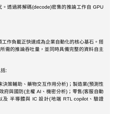
代。透過將解碼
(decode)
密集的推論工作自
GPU
類工作負載正快速成為企業自動化的核心基石。搭
統所需的推論吞吐量，並同時具備完整的資料自主
包括
:
床決策輔助、藥物交互作用分析
)
；製造業
(
預測性
政府與國防
(
主權
AI
、機密分析
)
；零售
(
客服自動
以及 半導體與
IC
設計
(
地端
RTL copilot
、驗證