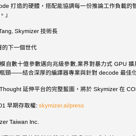
ode
打造的硬體，搭配能協調每一份推論工作負載的
。」
Tang, Skymizer
技術長
署的下一個世代
模自數十億參數邁向兆級參數
,
業界對暴力式
GPU
擴
瓶頸——結合深厚的編譯器專業與針對
decode
最佳
Thought
延伸平台的完整藍圖，將於
Skymizer
在
CO
01
早期存取權
:
skymizer.ai/press
er Taiwan Inc.