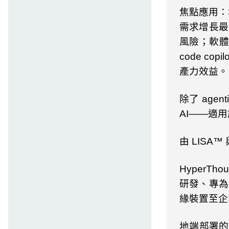
焦點應用：
需求增長最
風險；軟
code copilo
產力效益。
除了
agent
AI
——適用
由
LISA
™ 
HyperThou
研發、專為
緣裝置至企
地端部署的