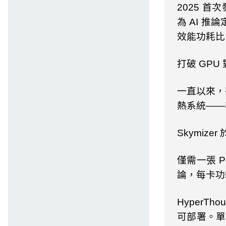
2025
首次
為
AI
推論
效能功耗比
打破
GPU
一直以來，
熱系統——
Skymizer
僅需一張
P
論，每卡功
HyperThou
可部署。單