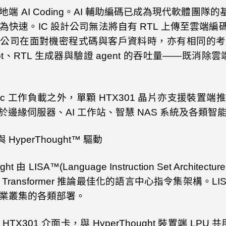
地端
AI Coding
。
AI
輔助編碼已成為現代軟體團隊的
為快速。
IC
設計公司無法將自有
RTL
上傳至雲端編
體公司在面對機密程式碼與客戶資料時，亦有相同的考
t
、
RTL
生成器與驗證
agent
的吞吐量——既消除雲
ic
工作負載之外，單顆
HTX301
晶片亦支援裝置端推
於邊緣伺服器、
AI
工作站、智慧
NAS
系統及各類智
與
HyperThought
™ 驅動
ght
由
LISA
™
(Language Instruction Set Architecture
Transformer
推論最佳化的語言中心指令集架構。
LI
業叢集的各類部署。
HTX301
介面卡，與
HyperThought
裝置端
LPU
共