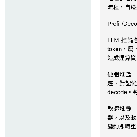
流程，自邊
Prefill/De
LLM
推論
token
，屬
m
造成運算資
硬體堆疊
遲、對記
decode
。
軟體堆疊
器，以及動
變動即時重