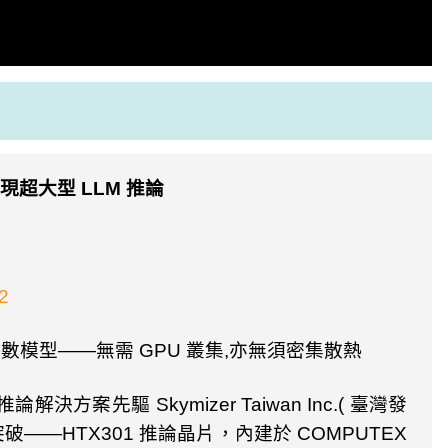
實現超大型
LLM
推論
2
參數模型——無需
GPU
叢集
,
亦無須密集散熱
推論解決方案先驅
Skymizer Taiwan Inc.(
臺灣發
突破——
HTX301
推論晶片，內建於
COMPUTEX