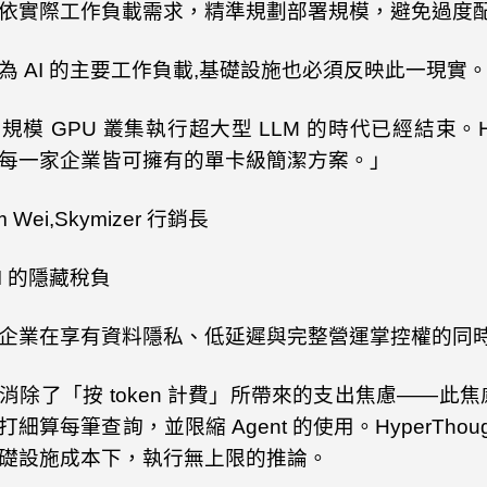
依實際工作負載需求，精準規劃部署規模，避免過度
為
AI
的主要工作負載
,
基礎設施也必須反映此一現實
大規模
GPU
叢集執行超大型
LLM
的時代已經結束。
每一家企業皆可擁有的單卡級簡潔方案。」
m Wei,Skymizer
行銷長
I
的隱藏稅負
企業在享有資料隱私、低延遲與完整營運掌控權的同
消除了「按
token
計費」所帶來的支出焦慮——此焦
打細算每筆查詢，並限縮
Agent
的使用。
HyperThou
礎設施成本下，執行無上限的推論。