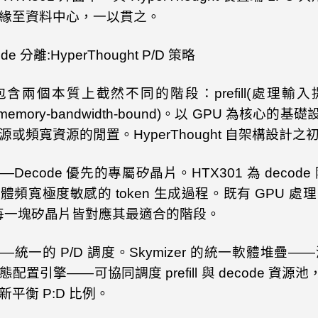
緣至資料中心，一以貫之。
code
分離
:HyperThought P/D
策略
包含兩個本質上截然不同的階段：
prefill(
處理輸入
emory-bandwidth-bound)
。以
GPU
為核心的基礎
源或頻寬資源的閒置。
HyperThought
自架構設計之
——
Decode
優先的專屬矽晶片。
HTX301
為
decode
憶體頻寬極度敏感的
token
生成過程。既有
GPU
處理
每一塊矽晶片皆對應其最適合的階段。
——統一的
P/D
調度。
Skymizer
的統一軟體堆疊——
態配置引擎——可協同調度
prefill
與
decode
資源池
新平衡
P:D
比例。