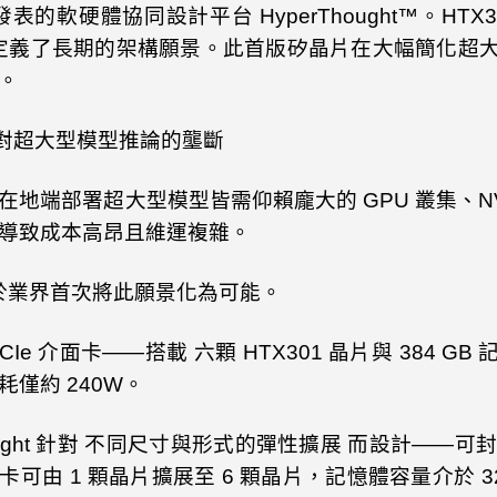
發表的軟硬體協同設計平台
HyperThought
™。
HTX
定義了長期的架構願景。此首版矽晶片在大幅簡化超
。
對超大型模型推論的壟斷
在地端部署超大型模型皆需仰賴龐大的
GPU
叢集、
N
導致成本高昂且維運複雜。
於業界首次將此願景化為可能。
CIe
介面卡——搭載 六顆
HTX301
晶片與
384 GB
耗僅約
240W
。
ght
針對 不同尺寸與形式的彈性擴展 而設計——可
卡可由
1
顆晶片擴展至
6
顆晶片，記憶體容量介於
3