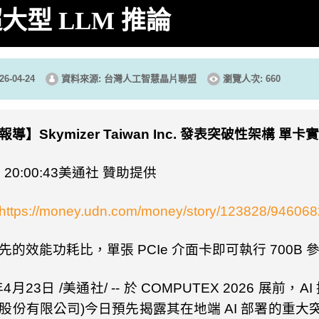
大型 LLM 推論
6-04-24
資料來源: 台灣人工智慧晶片聯盟
瀏覽人次: 660
報導】
Skymizer Taiwan Inc.
發表突破性架構 單卡
 20:00:43
美通社 贊助提供
https://money.udn.com/money/story/123828/946068
先的效能功耗比，單張
PCIe
介面卡即可執行
700B
年
4
月
23
日
/
美通社
/ --
於
COMPUTEX 2026
展前，
AI
股份有限公司
)
今日預先揭露其在地端
AI
部署的重大