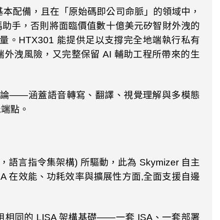
基本配備，且在「原始碼即公司命脈」的領域中，
碼助手，否則將面臨價值數十億美元矽智財外洩的
量。
HTX301
能提供足以支撐完全地端執行私有
端外洩風險，又完整保留
AI
輔助工程所帶來的生
論——涵蓋語音轉寫、翻譯、視覺理解與多模態
能端點。
，語言指令集架構
)
所驅動，此為
Skymizer
自主
SA
在效能、功耗效率與擴展性方面
,
全面支援自邊
用相同的
LISA
架構基礎——一套
ISA
、一套部署