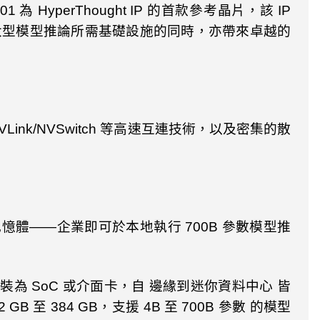
301
為
HyperThought IP
的首款參考晶片，該
IP
大型模型推論所需基礎設施的同時，亦帶來卓越的
VLink/NVSwitch
等高速互連技術，以及密集的散
記憶體——企業即可於本地執行
700B
參數模型推
封裝為
SoC
或介面卡，自 邊緣到迷你資料中心 皆
2 GB
至
384 GB
，支援
4B
至
700B
參數 的模型