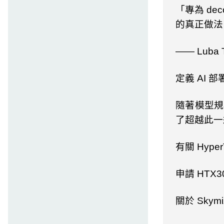
「專為
dec
的真正做法
——
Luba 
定義
AI
部
隨著模型規
了超越此一
有關
Hyper
申請
HTX3
關於
Skymiz