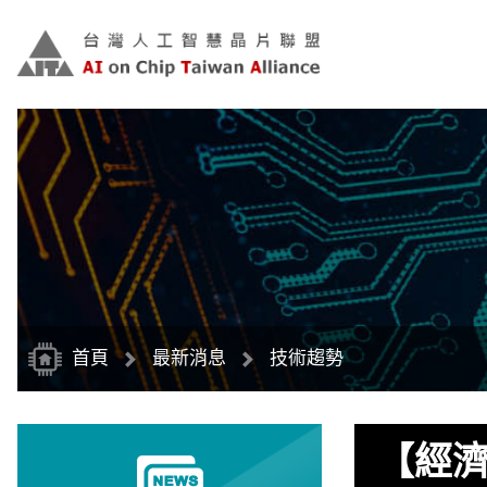
跳
到
主
要
內
容
區
塊
首頁
最新消息
技術趨勢
【經濟日