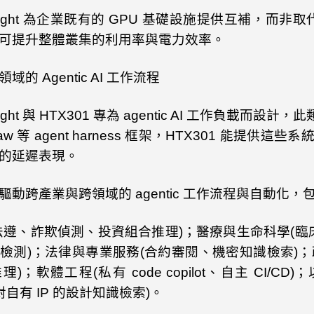
ught
為企業既有的
GPU
基礎設施提供互補，而非取
可提升整體叢集的利用率與電力效率。
領域的
Agentic AI
工作流程
ght
與
HTX301
專為
agentic AI
工作負載而設計，此
aw
等
agent harness
框架，
HTX301
能提供這些系
的延遲表現。
驅動跨產業與跨領域的
agentic
工作流程與自動化，
法遵、詐欺偵測、投資組合推理
)
；醫療與生命科學
(
臨
檢測
)
；法律與專業服務
(
合約審閱、機密知識檢索
)
；
推理
)
；軟體工程
(
私有
code copilot
、自主
CI/CD)
；
對自有
IP
的設計知識檢索
)
。