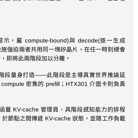
提示，屬
compute-bound)
與
decode(
逐一生成
設施強迫兩者共用同一塊矽晶片，在任一時刻總會
初，即將此兩階段加以分離。
階段量身打造——此階段是主導真實世界推論延
compute
密集的
prefill
；
HTX301
介面卡則負責
涵蓋
KV-cache
管理員、具階段感知能力的排程
，於節點之間傳遞
KV-cache
狀態，並隨工作負載