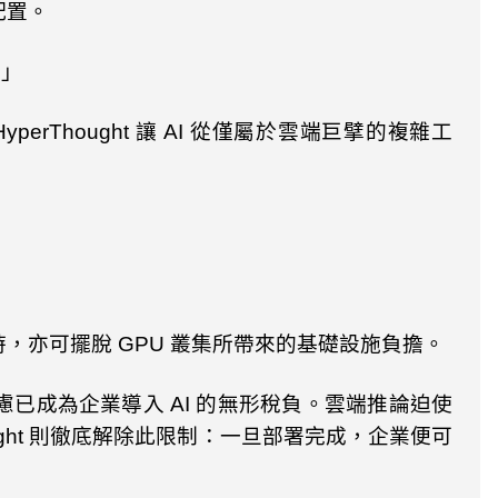
配置。
。」
HyperThought
讓
AI
從僅屬於雲端巨擘的複雜工
時，亦可擺脫
GPU
叢集所帶來的基礎設施負擔。
慮已成為企業導入
AI
的無形稅負。雲端推論迫使
ght
則徹底解除此限制：一旦部署完成，企業便可