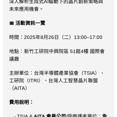
深入解析生成式
AI
驅動下的晶片創新策略與
未來應用機會。
📅
活動資訊一覽
時間：
2025
年
8
月
26
日（二）
13:00
–
17:00
地點：新竹工研院中興院區
51
館
4
樓 國際會
議廳
主辦單位：台灣半導體產業協會（
TSIA
）、
工研院（
ITRI
）、台灣人工智慧晶片聯盟
（
AITA
）
費用說明：
- TSIA &
AITA
會員公司
/
受邀講者單位：
免