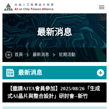
跳
到
主
要
內
容
區
塊
最新消息
首頁
最新消息
近期活動
+
最新消息
【邀請AITA會員參加】2025/08/26「生成
式AI晶片與整合設計」研討會--新竹