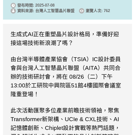
發布時間: 2025-07-08
資料來源: 台灣人工智慧晶片聯盟
瀏覽人次: 762
生成式
AI
正在重塑晶片設計格局，準備好迎
接這場技術新浪潮了嗎？
由台灣半導體產業協會（
TSIA
）
IC
設計委員
會與台灣人工智慧晶片聯盟（
AITA
）共同合
辦的技術研討會，將在
08/26
（二）下午
13:00
於工研院中興院區
51
館
4
樓國際會議室
隆重登場！
此次活動匯聚多位產業前瞻技術領袖，聚焦
Transformer
新架構、
UCIe & CXL
技術、
AI
記憶體創新、
Chiplet
設計實戰等熱門話題，