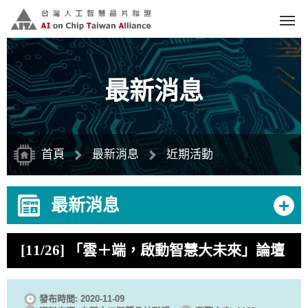
跳
到
主
要
內
容
區
塊
最新消息
首頁
最新消息
近期活動
+
最新消息
[11/26] 「雲＋端，啟動智慧大未來」論壇
發布時間: 2020-11-09