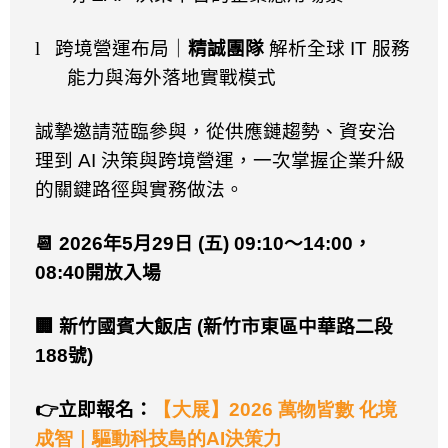
l
跨境營運布局｜
精誠團隊
解析全球
IT
服務
能力與海外落地實戰模式
誠摯邀請蒞臨參與，從供應鏈趨勢、資安治
理到
AI
決策與跨境營運，一次掌握企業升級
的關鍵路徑與實務做法。
📆 2026
年
5
月
29
日
(
五
) 09:10
～
14:00
，
08:40
開放入場
🏢
新竹國賓大飯店
(
新竹市東區中華路二段
188
號
)
👉
立即報名：
【大展】2026
萬物皆數
化境
成智｜驅動科技島的AI
決策力