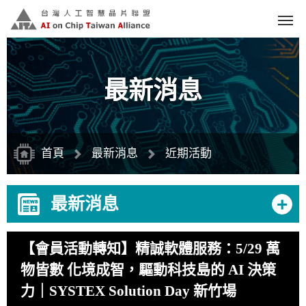
跳
到
主
要
內
容
區
塊
最新消息
首頁
最新消息
近期活動
+
最新消息
【會員活動轉知】精誠軟體服務：5/29 萬
物皆數 化境成智，驅動科技島的 AI 決策
力｜SYSTEX Solution Day 新竹場