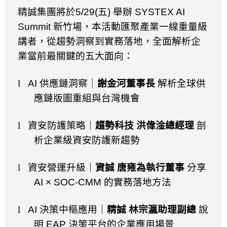
精誠集團將於
5/29(
五
)
舉辦
SYSTEX AI
Summit
新竹場，本活動匯聚產業一線重量級
講者，從趨勢洞察到實務落地，全面解析企
業當前最關鍵的五大面向：
l
AI
供應鏈洞察｜
謝金河董事長
解析全球供
應鏈版圖重組與台灣機會
l
資安防護策略｜
趨勢科技 洪偉淦總經理
剖
析企業級資安防護新趨勢
l
資安營運升級｜
資誠 唐雍為執行董事
分享
AI
×
SOC-CMM
的實務落地方法
l
AI
決策中樞應用｜
精誠 林宗瀛助理副總
說
明
EAP
決策平台的企業應用場景