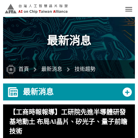
跳
到
主
要
內
容
區
塊
最新消息
首頁
最新消息
技術趨勢
+
最新消息
【工商時報報導】工研院先進半導體研發
基地動土 布局Al晶片、矽光子、量子前瞻
技術