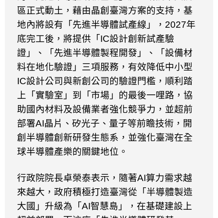
區正式動土，藉由晶創臺灣方案的支持，基
地內將設有「先進半導體試產線」，
2027
年
底完工後，將提供「
IC
設計創新試產驗
證」、「先進半導體製程開發」、「設備材
料在地化驗證」三項服務，有效降低中小型
IC
設計公司與新創公司的驗證門檻，順利踏
上「實驗室」到「市場」的最後一哩路，協
助國內材料及設備業者強化競爭力，並超前
部署
AI
晶片、矽光子、量子等前瞻技術，開
創半導體創新研發生態系，並強化臺灣在全
球半導體產樂的關鍵地位。
行政院院長卓榮泰表示，隨著
AI
算力需求越
來越大，政府積極打造臺灣從「半導體製造
大國」升級為「
AI
智慧島」，在基礎建設上