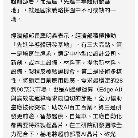
超前部署，而這座「先進半導體研發基
地」，就是國家戰略拼圖中不可或缺的一
塊。
經濟部部長龔明鑫表示，經濟部積極推動
「先進半導體研發基地」．有三大亮點。第
一是培育生態系，鎖定中小型
IC
設計公司、
新創，或本土設備、材料商，提供新材料、
設備、製程反覆驗證機會。第二是技術多樣
性，將鎖定目前應用最廣、需求最穩定的
28
到
90
奈米市場，也是
AI
邊緣運算（
Edge AI
）
與高效能運算需求最迫切的節點，全力協助
臺廠技術突破，助攻
AI
百工百業。第三是研
發更前瞻，智慧醫療、自駕車、工廠自動化
都需要特殊製程晶片，在工研院研發團隊全
力配合下，基地將超前部署
AI
晶片、矽光