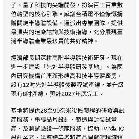
子、量子科技的尖端開發，扮演百工百業數
位轉型的核心引擎。感謝台積電不僅慷慨捐
贈關鍵半導體設備，還派出專業團隊，提供
最頂尖的建廠諮詢與技術指導，充分展現臺
灣半導體產業最珍貴的共好精神。
經濟部長期深耕高階半導體技術研發，現在
進一步建設「先進半導體研發基地」。為國
內研究機構首座新形態高和技半導體廠房，
設有
12
吋先進半導體後製程試產線，並升級
現有
8
吋產線，預計
2027
年底完工。
基地將提供
28
至
90
奈米後段製程的研發與試
產服務，串聯晶片設計、製造與封裝試量
產、及測試驗證一條龍服務，協助中小型
IC
設計業者、半導體業者將產品開發時程縮短