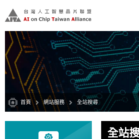
跳
到
主
要
內
容
區
塊
首頁
網站服務
全站搜尋
全站