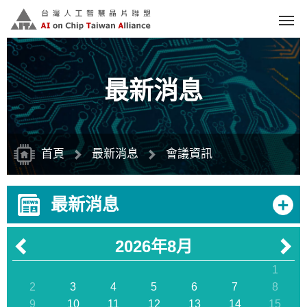
跳
到
主
要
內
容
區
塊
最新消息
首頁
最新消息
會議資訊
+
最新消息
2026年8月
1
2
3
4
5
6
7
8
9
10
11
12
13
14
15