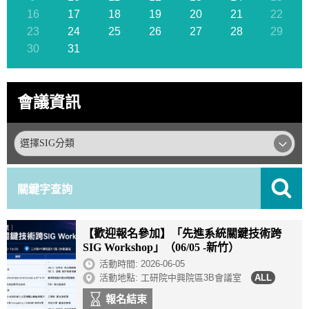
16
17
18
19
20
21
22
23
24
25
26
27
28
29
30
31
會議資訊
【歡迎報名參加】「先進系統關鍵技術跨
SIG Workshop」（06/05 -新竹）
活動時間:
2026-06-05
活動地點: 工研院中興院區3B會議室
報名結束