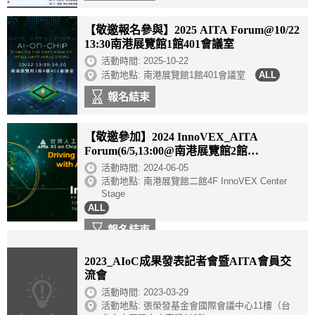
【敬邀報名參與】2025 AITA Forum@10/22
13:30南港展覽館1館401會議室
活動時間:
2025-10-22
活動地點: 南港展覽館1館401會議室
報名結束
【敬邀參加】2024 InnoVEX_AITA
Forum(6/5,13:00@南港展覽館2館
4F@Center stage)
活動時間:
2024-06-05
活動地點: 南港展覽館二館4F InnoVEX Center
Stage
報名結束
2023_AIoC成果發表記者會暨AITA會員交
流會
活動時間:
2023-03-29
活動地點: 張榮發基金會國際會議中心11樓（台