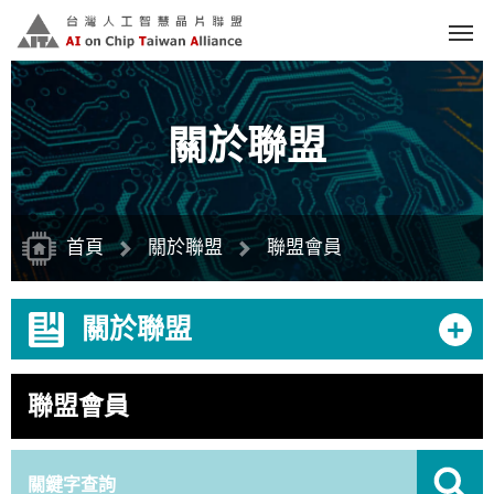
跳
到
主
要
內
容
區
塊
關於聯盟
首頁
關於聯盟
聯盟會員
+
關於聯盟
聯盟會員