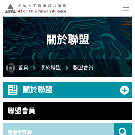
跳
到
主
要
內
容
區
塊
關於聯盟
首頁
關於聯盟
聯盟會員
+
關於聯盟
聯盟會員