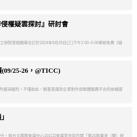
作侵權疑雲探討』研討會
相關單位訂於2024年9月25日(三)下午2:00–5:00舉辦免費《線
09/25-26，@TICC)
擊的事件越演越烈。不僅如此，駭客意識到企業對外部軟體服務平台的依賴度
議」
0分，假台北國際會議中心101CD會議室共同召開「第20屆臺波（蘭）經