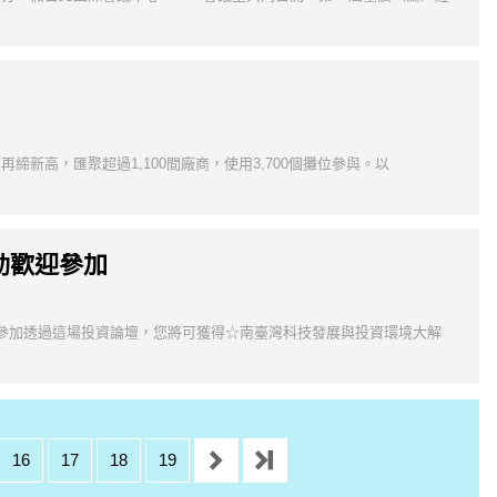
覽規模再締新高，匯聚超過1,100間廠商，使用3,700個攤位參與。以
動歡迎參加
躍參加透過這場投資論壇，您將可獲得☆南臺灣科技發展與投資環境大解
16
17
18
19