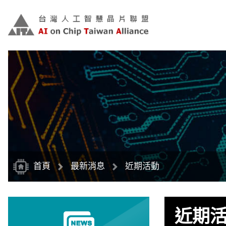
跳
到
主
要
內
容
區
塊
首頁
最新消息
近期活動
近期