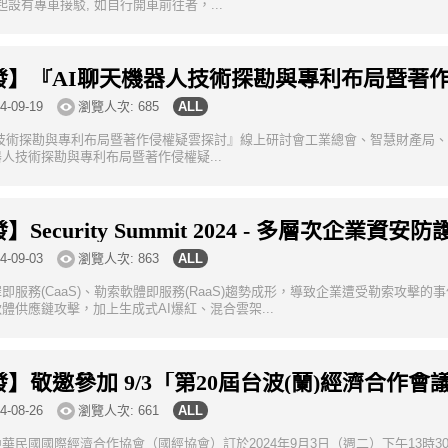
0起設有專車接駁, 如自行開車前往者，...
發】『AI聊天機器人技術探勘與專利布局暨著
4-09-19
瀏覽人次: 685
技術探勘與專利布局暨著作侵權疑雲探討』線上研討會工業總會、智慧財產局、工研院等
器人技術探勘與專利布局暨著作侵權疑...
ecurity Summit 2024 - 多層次企業資安防護(
4-09-03
瀏覽人次: 863
即服務(CaaS)、勒索軟體即服務(RaaS)趨勢成形，導致企業遭受勒索攻
體供應鏈攻擊，加上生成式AI爆紅、混合雲架...
】敬邀參加 9/3「第20屆台波(蘭)經濟合作會
4-08-26
瀏覽人次: 661
華民國國際經濟合作協會（國經協會）訂於2024年9月3日（週二）下午13時3