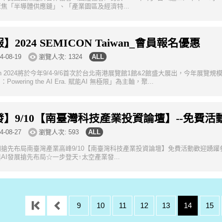
焦「半導體供應鏈」、「產業園區及經濟特...
2024 SEMICON Taiwan_會員報名優惠
4-08-19
瀏覽人次: 1324
aiwan 2024將於今年9/4-9/6首次於台北南港展覽館1館&2館盛大展出，今年展
its：Powering the AI Era. 賦能AI 無極限」為主軸，聚...
】9/10【南臺灣科技產業投資論壇】--免費活
4-08-27
瀏覽人次: 593
搶先布局南臺灣產業高峰9/10【南臺灣科技產業投資論壇】免費活動歡迎踴
AI發展搶先布局☆一步登天↑太空產業發...
9
10
11
12
13
14
15