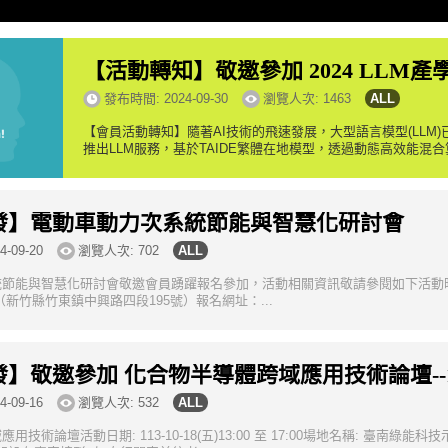
【活動轉知】敬邀參加 2024 LLM產學技
發布時間:
2024-09-30
瀏覽人次: 1463
【會員活動轉知】隨著AI技術的飛速發展，大型語言模型(LL
推出LLM服務，基於TAIDE繁體在地模型，透過動態高效能混合算
發】電動車動力次系統節能與智慧化研討會
4-09-20
瀏覽人次: 702
節能與智慧化研討會敬邀會員踴躍報名參加，活動相關資訊敬請參閱如下活動時間： 1
（新竹縣竹東鎮中興路四段195號）報名網址：...
】敬邀參加 化合物半導體跨域應用技術論壇--10
4-09-16
瀏覽人次: 532
技術論壇活動日期: 113-10-18(五)13:00 至 17:00場地名稱: 臺南綠