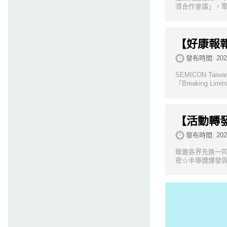
濟合作會議」，聚
【好康報報】
發布時間:
202
SEMICON T
「Breaking Lim
【活動轉發
發布時間:
202
敬邀各界先進一同
密☆半導體爆發與