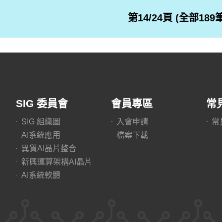
第14/24頁 (全部189
SIG 委員會
會員專區
常
SIG 組織圖
入會申請
常
AI系統應用
檔案下載
異質AI晶片整合
新興運算架構AI晶片
AI系統軟體