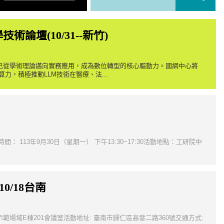
術論壇(10/31--新竹)
M)已從學術理論邁向實務應用，成為數位轉型的核心驅動力。國網中心將
力，積極推動LLM技術在醫療、法...
13年9月30日（星期一） 下午13:30~17:30活動地點：工研院中
/18台南
能科技示範場域E棟201會議室活動地址: 臺南市歸仁區高發二路360號交通方式: