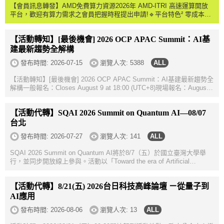
【會員訊息轉發】AMD免費算力資源2026年 AMD-ITRI 高速運算開放
平台，歡迎有算力需求之會員把握時程提出申請!🔹平台特色² 零成本擁
抱頂級算力：免費使用業界頂規 AMD MI300X、Radeon R9700 運算資
源² 滿...
【活動轉知】[最後機會] 2026 OCP APAC Summit：AI基
建最新趨勢全解構
發布時間:
2026-07-15
瀏覽人次: 5388
【活動轉知】[最後機會] 2026 OCP APAC Summit：AI基建最新趨勢全
解構一般報名：Closes August 9 at 18:00 (UTC+8)現場報名：August
10 - August 12, 2026 (UTC+8) Open Compute Project（OCP）將於
2026年8月11日（二...
【活動代轉】SQAI 2026 Summit on Quantum AI—08/07
台北
發布時間:
2026-07-27
瀏覽人次: 141
SQAI 2026 Summit on Quantum AI將於8/7（五）於國立臺灣大學舉
行，並同步開放線上參與。活動以「Toward the era of Artificial
Ultraintelligence, AUI」為主題，匯集國內外量子計算與人工智慧領域之
學者、研究人員及...
【活動代轉】8/21(五) 2026台日科技高峰論壇 ㄧ從量子到
AI應用
發布時間:
2026-08-06
瀏覽人次: 13