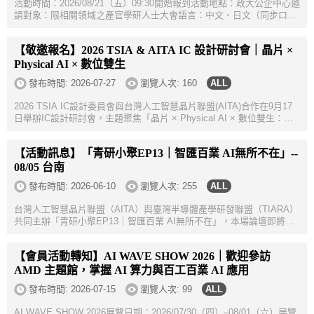
活動時間：2026/08/21（五）09:30開始報到活動地點：政大公企中心邀
請對象：限相關領域之產官學研人士大會語言：中文、日文（同步口
譯）報名連結：https://seminarn.cier.edu.tw/register/d36762d1-faf0-
4ad4-bdd2-f8...
【敬邀報名】2026 TSIA & AITA IC 設計研討會｜晶片 ×
Physical AI × 數位雙生
發布時間:
2026-07-27
瀏覽人次: 160
2026 TSIA IC設計委員會與台灣人工智慧晶片聯盟(AITA)合作在9月17
日舉辦IC設計研討會，主題聚焦「晶片 × Physical AI × 數位雙生：打
造機器人與無人機晶片系統生態系」，邀請多位業界專家分享對於無人
載具...
【活動訊息】「青研小聚EP13｜智匯百業 AI無所不在」--
08/05 台南
發布時間:
2026-06-10
瀏覽人次: 255
台灣人工智慧晶片聯盟（AITA）與臺灣半導體產學研發聯盟（TIARA）
共同主辦「青研小聚EP13｜智匯百業 AI無所不在」，本場論壇即將於
08/05（三）上午10:30於台南福爾摩沙遊艇酒店 3樓水景廳，也是今年
度唯一一場的青研小...
【會員活動轉知】AI WAVE SHOW 2026｜歡迎參訪
AMD 主題館，掌握 AI 算力與百工百業 AI 應用
發布時間:
2026-07-15
瀏覽人次: 99
AI WAVE SHOW 2026展覽日期：2026/07/30（四）–08/01（六）展覽