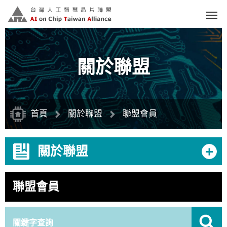
跳
到
主
要
內
容
區
塊
關於聯盟
首頁
關於聯盟
聯盟會員
+
關於聯盟
聯盟會員