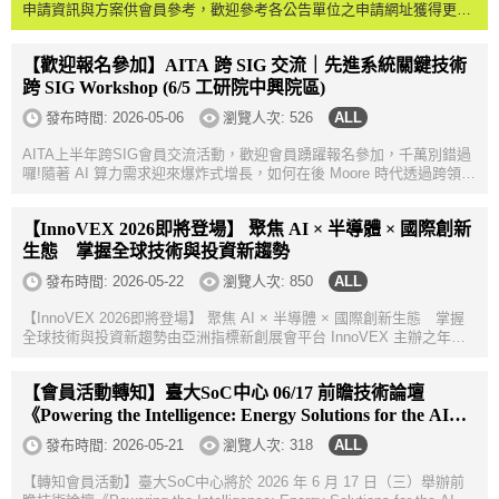
申請資訊與方案供會員參考，歡迎參考各公告單位之申請網址獲得更多
申請重要資訊，把握時程提出申請!一、經濟部 Taipei-1（NVIDIA 算
力）資源特色NVIDI...
【歡迎報名參加】AITA 跨 SIG 交流｜先進系統關鍵技術
跨 SIG Workshop (6/5 工研院中興院區)
發布時間:
2026-05-06
瀏覽人次: 526
AITA上半年跨SIG會員交流活動，歡迎會員踴躍報名參加，千萬別錯過
囉!隨著 AI 算力需求迎來爆炸式增長，如何在後 Moore 時代透過跨領域
技術整合，打造更高效、更節能的系統，已成為產業核心競爭力。為促
進 AITA 聯盟會...
【InnoVEX 2026即將登場】 聚焦 AI × 半導體 × 國際創新
生態 掌握全球技術與投資新趨勢
發布時間:
2026-05-22
瀏覽人次: 850
【InnoVEX 2026即將登場】 聚焦 AI × 半導體 × 國際創新生態 掌握
全球技術與投資新趨勢由亞洲指標新創展會平台 InnoVEX 主辦之年度
科技盛會，即將於 2026 年 6 月 2 日至 6 月 5 日於南港展覽館二館 4
樓...
【會員活動轉知】臺大SoC中心 06/17 前瞻技術論壇
《Powering the Intelligence: Energy Solutions for the AI
Era》
發布時間:
2026-05-21
瀏覽人次: 318
【轉知會員活動】臺大SoC中心將於 2026 年 6 月 17 日（三）舉辦前