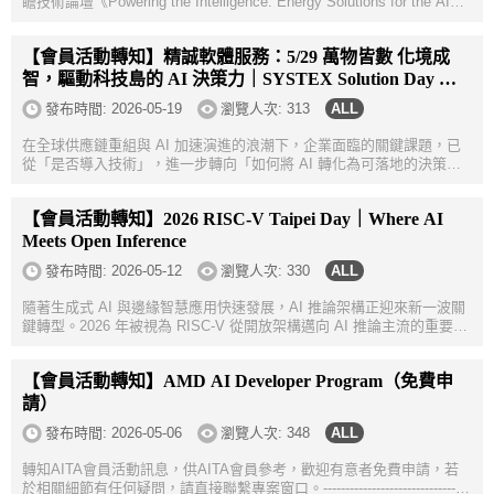
瞻技術論壇《Powering the Intelligence: Energy Solutions for the AI
Era》，聚焦 AI 時代下能源與電力技術的關鍵挑戰與發展趨勢，誠摯邀
請 AITA 會...
【會員活動轉知】精誠軟體服務：5/29 萬物皆數 化境成
智，驅動科技島的 AI 決策力｜SYSTEX Solution Day 新
竹場
發布時間:
2026-05-19
瀏覽人次: 313
在全球供應鏈重組與 AI 加速演進的浪潮下，企業面臨的關鍵課題，已
從「是否導入技術」，進一步轉向「如何將 AI 轉化為可落地的決策能
力」，並同時支撐跨境營運與資安韌性。精誠集團將於5/29(五) 舉辦
SYSTEX AI Summi...
【會員活動轉知】2026 RISC-V Taipei Day｜Where AI
Meets Open Inference
發布時間:
2026-05-12
瀏覽人次: 330
隨著生成式 AI 與邊緣智慧應用快速發展，AI 推論架構正迎來新一波關
鍵轉型。2026 年被視為 RISC-V 從開放架構邁向 AI 推論主流的重要里
程碑，隨著 RVA23 標準定案及 RVV 1.0 向量運算成熟，RISC-V 已逐
步在邊緣 AI、工...
【會員活動轉知】AMD AI Developer Program（免費申
請）
發布時間:
2026-05-06
瀏覽人次: 348
轉知AITA會員活動訊息，供AITA會員參考，歡迎有意者免費申請，若
於相關細節有任何疑問，請直接聯繫專案窗口。---------------------------------