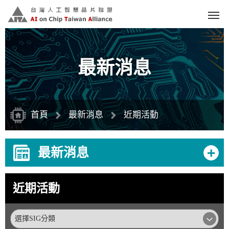
跳
到
主
要
內
容
區
塊
最新消息
首頁
最新消息
近期活動
+
最新消息
近期活動