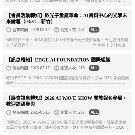
將於AI Expo Taiwan 2026的未來舞台登場。主題涵蓋算力平台介紹，
以及三個AI應用案例分享，涵蓋智慧製造、金融服務及智慧醫療領域的
應用場景。活動免費...
【會員活動轉知】矽光子量產革命：AI資料中心的光學未
來論壇（03/31—新竹）
發布時間:
2026-03-12
瀏覽人次: 451
轉知會員訊息，SEMI將於3月31日舉辦矽光子技術論壇，歡迎會員參閱
以下活動資訊。-------------------------------------------------AI 資料中心對高速光
互連的需求急遽攀升，正推動矽光子技術從實驗室驗證階段，邁向...
【訊息轉知】EDGE AI FOUNDATION 國際組織
發布時間:
2026-03-17
瀏覽人次: 215
轉知 EDGE AI FOUNDATION 國際組織相關資訊，提供 AITA 會員廠商
參考。--------------------------------------------------------------------------------------------
----EDGE AI FOUNDATION 為一個致力於推動邊緣...
【展會訊息轉知】2026 AI WAVE SHOW 開放報名參展，
歡迎踴躍參與
發布時間:
2026-03-16
瀏覽人次: 287
代轉公告 2026 AI WAVE SHOW 現已正式開放報名參展，誠摯邀請會
員單位參考相關資訊；如有參展意願，歡迎把握時程踴躍報名。2026
AI WAVE SHOW 展會相關資訊如下，敬請參閱；如有展務相關問題，