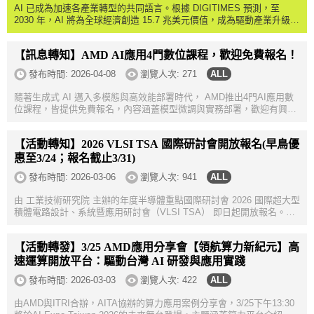
AI 已成為加速各產業轉型的共同語言。根據 DIGITIMES 預測，至
2030 年，AI 將為全球經濟創造 15.7 兆美元價值，成為驅動產業升級的
核心引擎。AI EXPO Taiwan 2026由DIGITIMES主辦，以「AI．X 跨域
無限」為主題，聚焦...
【訊息轉知】AMD AI應用4門數位課程，歡迎免費報名！
發布時間:
2026-04-08
瀏覽人次: 271
隨著生成式 AI 邁入多模態與高效能部署時代， AMD推出4門AI應用數
位課程，皆提供免費報名，內容涵蓋模型微調與實務部署，歡迎有興趣
之AITA會員報名參與，掌握開放架構下的運算優勢！🚀 課程資訊1.【免
費報名】使用v...
【活動轉知】2026 VLSI TSA 國際研討會開放報名(早鳥優
惠至3/24；報名截止3/31)
發布時間:
2026-03-06
瀏覽人次: 941
由 工業技術研究院 主辦的年度半導體重點國際研討會 2026 國際超大型
積體電路設計、系統暨應用研討會（VLSI TSA） 即日起開放報名。本
次研討會匯聚全球半導體產業領導企業與頂尖學者，打造跨國產學研交
流平台，帶領與...
【活動轉發】3/25 AMD應用分享會【領航算力新紀元】高
速運算開放平台：驅動台灣 AI 研發與應用實踐
發布時間:
2026-03-03
瀏覽人次: 422
由AMD與ITRI合辦，AITA協辦的算力應用案例分享會，3/25下午13:30