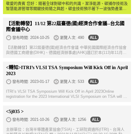
敬愛的貴賓 您好：隨著全球對碳中和的共識，潔淨能源、碳捕存技術及
智慧能源管理等關鍵技術隨之興起，碳金技術預示著下一波強勢產業。
此外，因資通訊、半導體、智慧製造等領域對智慧機械需求持續增加，
根據拓樸產業研...
【活動轉發】11/12 第22屆臺德(國)經濟合作會議--台北國
際會議中心
發布時間:
2024-10-25
瀏覽人次: 490
【活動轉發】第22屆臺德(國)經濟合作會議 中華民國國際經濟合作協會
與德國工商總會(DIHK)、德國經濟辦事處(AHK)謹訂於本(113)年11月12
日(週二)假臺北國際會議中心共同舉行「第22屆臺德(國)經濟合作會
議」，本次會議將...
<轉知>ITRI’s VLSI TSA Symposium Will Kick Off in April
2023
發布時間:
2023-01-17
瀏覽人次: 533
ITRI’s VLSI TSA Symposium Will Kick Off in April 2023Online
registration for the 2023 International VLSI Symposium on TSA will be
opened on February 1, 2023.ITRI will host the 2023 International ...
<5j035 >
發布時間:
2021-10-26
瀏覽人次: 1256
主辦單位：台灣半導體產業協會(TSIA)、工研院資通所(ITRI)、台灣人