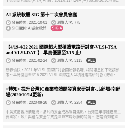
工智慧晶片聯盟(AITA)日 期：2021年11月24日(三) 08:30-16:30地 點：
新竹陽明交通大學(會議室地點待確定，如因疫情影響或改為線上或取
消)費 ...
AI 系統軟體 SIG 第十二次會員會議
發布時間:
2021-10-01
瀏覽人次: 775
SIG類別: AI系統軟體
【4/19-4/22 2021 國際超大型積體電路研討會-VLSI-TSA
and VLSI-DAT 】 早鳥優惠至3/15 止!
發布時間:
2021-02-24
瀏覽人次: 3113
新春愉快，2021 年VLSI 國際研討會開始報名囉, 相關訊息如下敬請參
考～早鳥優惠至3/15 2021 VLSI 國際超大型積體電路研討會 (技術、系
統暨應用(VLSI-TSA) / 設計、自動化暨測試(VLSI-DAT))， 將於4月
19~22日假新竹國賓...
<轉知> 提升台灣IC產業軟體開發資安研討會-北部場/南部
場(2020/10/14更新)
發布時間:
2020-09-28
瀏覽人次: 2254
中美貿易戰持續延燒，晶片的安全成為矚目焦點，台灣是半導體產業主
要國家，晶片與產品安全品質是國際市場致勝的關鍵。 您是否知道國際
網通與3C大廠開始注重晶片供應鏈安全？ 您是否知道國內已有晶片設
計公司被要求導入...