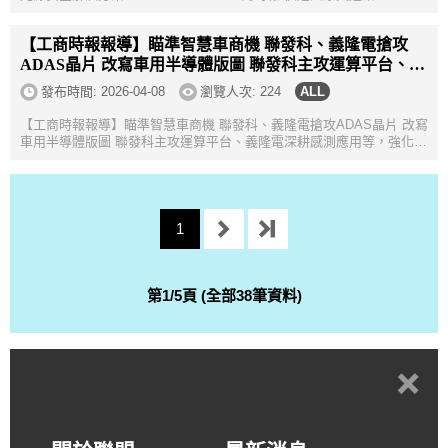
https://www.ctee.com.tw/news/20260408700170-430502 仁寶持續深化
車用布局，7日宣布...
【工商時報報導】瞄準智慧車商機 聯發科、義隆電搶攻
ADAS晶片 改寫車用半導體版圖 聯發科主攻運算平台、義
隆電深耕感測應用等，強化多元競爭
發布時間:
2026-04-08
瀏覽人次: 224
【工商時報報導】瞄準智慧車商機 聯發科、義隆電搶攻ADAS晶片 改寫
車用半導體版圖 聯發科主攻運算平台、義隆電深耕感測應用等，強化多
元競爭2026.04.05 03:00 工商時報 張珈睿原文連結:
https://www.ctee.com.tw/n...
1
第1/5頁 (全部38筆資料)
+