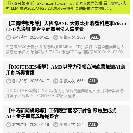
【經濟日報報導】Skymizer Taiwan Inc. 發表突破性架構 單卡實現超大
型 LLM 推論2026/04/23 20:00:43美通社 贊助提供原文連結：
https://money.udn.com/money/story/123828/9460682 提供業界領先的
效能功耗比，單張 PC...
【工商時報報導】與國際ASIC大廠比拚 聯發科進軍Micro
LED光通訊 能否全面商用法人這麼看
發布時間:
2026-04-21
瀏覽人次: 1869
與國際ASIC大廠比拚 聯發科進軍Micro LED光通訊 能否全面商用法人
這麼看單通道功耗僅矽光子1/5，重塑CPO技術路徑2026.04.21 03:00
工商時報 張珈睿原文連結：
https://www.ctee.com.tw/news/20260421700064-439901A...
【DIGITIMES報導】AMD以算力引領台灣產業加速AI應
用創新與實踐
發布時間:
2026-04-17
瀏覽人次: 665
【DIGITIMES報導】AMD以算力引領台灣產業加速AI應用創新與實踐
孫昌華／台北 2026/04/16 03:02原文連結:
https://www.digitimes.com.tw/tech/dt/n/shwnws.asp?
cnlid=13&cat=100&id=0000751990_OMH8RHXILZ2N5WL3LIHN9A...
【中時新聞網報導】工研院辦國際研討會 聚焦生成式
AI、量子運算與跨域整合
發布時間:
2026-04-16
瀏覽人次: 334