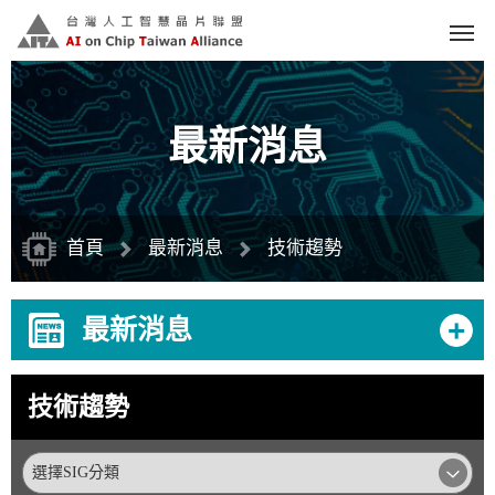
跳
到
主
要
內
容
區
塊
最新消息
首頁
最新消息
技術趨勢
+
最新消息
技術趨勢