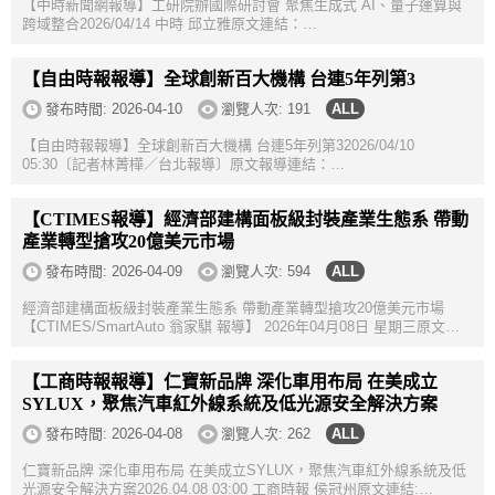
【中時新聞網報導】工研院辦國際研討會 聚焦生成式 AI、量子運算與
跨域整合2026/04/14 中時 邱立雅原文連結：
https://www.chinatimes.com/realtimenews/20260414002845-260412?
chdtv 由工研院主辦、邁入第43年的半導...
【自由時報報導】全球創新百大機構 台連5年列第3
發布時間:
2026-04-10
瀏覽人次: 191
【自由時報報導】全球創新百大機構 台連5年列第32026/04/10
05:30〔記者林菁樺／台北報導〕原文報導連結：
https://ec.ltn.com.tw/article/paper/1750244 工研院連9年、10度獲獎
〔記者林菁樺／台北報導〕台灣創新能量再...
【CTIMES報導】經濟部建構面板級封裝產業生態系 帶動
產業轉型搶攻20億美元市場
發布時間:
2026-04-09
瀏覽人次: 594
經濟部建構面板級封裝產業生態系 帶動產業轉型搶攻20億美元市場
【CTIMES/SmartAuto 翁家騏 報導】 2026年04月08日 星期三原文連
結：https://www.ctimes.com.tw/DispNews-tw.asp?
O=HKA489192AESAA00NY 經濟部產業技...
【工商時報報導】仁寶新品牌 深化車用布局 在美成立
SYLUX，聚焦汽車紅外線系統及低光源安全解決方案
發布時間:
2026-04-08
瀏覽人次: 262
仁寶新品牌 深化車用布局 在美成立SYLUX，聚焦汽車紅外線系統及低
光源安全解決方案2026.04.08 03:00 工商時報 侯冠州原文連結: